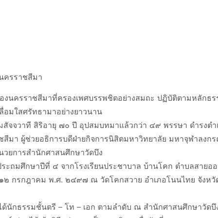
ดนครราชสีมา
เมืองนครราชสีมาที่ครองเพศบรรพชิตอย่างสมถะ ปฏิบัติตามหลักธ
มเลื่อมใสศรัทธามาอย่างยาวนาน
สัจจวาที สิริอายุ ๗๐ ปี อุปสมบทมาแล้วกว่า ๔๙ พรรษา ดำรงตำแ
สีมา ผู้ช่วยอธิการบดีฝ่ายกิจการนิสิตมหาวิทยาลัย มหาจุฬาล
อำนวยการสำนักศาสนศึกษาวัดบึง
้นประถมศึกษาปีที่ ๔ จากโรงเรียนประชาบาล บ้านโคก ตำบลสายออ 
นที่ ๑๒ กรกฎาคม พ.ศ. ๒๔๙๗ ณ วัดโคกสวาย อำเภอโนนไทย จังหวั
ักธรรมชั้นตรี – โท – เอก ตามลำดับ ณ สำนักศาสนศึกษาวัดบึง