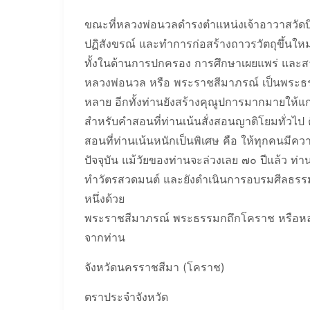
ขณะที่หลวงพ่อนวลดำรงตำแหน่งเจ้าอาวาสวัดบึง 
ปฏิสังขรณ์ และทำการก่อสร้างถาวรวัตถุขึ้นให
ทั้งในด้านการปกครอง การศึกษาเผยแพร่ และ
หลวงพ่อนวล หรือ พระราชสีมาภรณ์ เป็นพระธรร
หลาย อีกทั้งท่านยังสร้างคุณูปการมากมายให
สำหรับคำสอนที่ท่านเน้นสั่งสอนญาติโยมทั่วไป
สอนที่ท่านเน้นหนักเป็นพิเศษ คือ ให้ทุกคนมี
ปัจจุบัน แม้วัยของท่านจะล่วงเลย ๗๐ ปีแล้ว 
ทำวัตรสวดมนต์ และยังดำเนินการอบรมศีลธรรม
หนึ่งด้วย
พระราชสีมาภรณ์ พระธรรมกถึกโคราช หรือหลวงพ่อน
จากท่าน
จังหวัดนครราชสีมา (โคราช)
ตราประจำจังหวัด