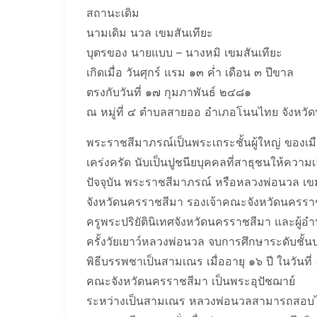
สถานะเดิม
นามเดิม นวล เขมสันเทียะ
บุตรของ นายแบบ – นางหมิ เขมสันเทียะ
เกิดเมื่อ วันศุกร์ แรม ๑๓ ค่ำ เดือน ๓ ปีขาล
ตรงกับวันที่ ๑๗ กุมภาพันธ์ ๒๔๘๑
ณ หมู่ที่ ๔ ตำบลสายออ อำเภอโนนไทย จังหวั
พระราชสีมาภรณ์เป็นพระเถระชั้นผู้ใหญ่ ของ
เคร่งครัด นับเป็นปูชนียบุคคลที่สาธุชนให้ควา
ปัจจุบัน พระราชสีมาภรณ์ หรือหลวงพ่อนวล เขม
จังหวัดนครราชสีมา รองเจ้าคณะจังหวัดนครราช
ครูพระปริยัตินิเทศจังหวัดนครราชสีมา และผู้
ครั้งวัยเยาว์หลวงพ่อนวล จบการศึกษาระดับชั
พิธีบรรพชาเป็นสามเณร เมื่ออายุ ๑๖ ปี ในวั
คณะจังหวัดนครราชสีมา เป็นพระอุปัชฌาย์
ระหว่างเป็นสามเณร หลวงพ่อนวลสามารถสอบได้น