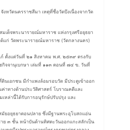
หวัดนครราชสีมา เหตุที่ชื่อวัดบึงเนื่องจากวัด
ยของสมเด็จพระนารายณ์มหาราช แห่งกรุงศรีอยุธยา
 ได้แก่ วัดพระนารายณ์มหาราช (วัดกลางนคร)
 ตั้งแต่วันที่ ๒๑ สิงหาคม พ.ศ. ๒๕๓๙ ตรงกับ
จานุเบกษา เล่มที่ ๑๑๓ ตอนที่ ๗๔ ข. วันที่
ี่ดินเอกชน มีกำแพงล้อมรอบวัด มีประตูเข้าออก
ุณค่าทางด้านประวัติศาสตร์ โบราณคดีและ
่านี้ได้รับการอนุรักษ์ปรับปรุง และ
มสมัยอยุธยาตอนปลาย ซึ่งมีฐานพระอุโบสถแอ่น
งชาย ๓ ชั้น หน้าบันด้านทิศตะวันออกแกะสลักเป็น
ก้านขดมีรูปพระนารายณ์ทรงครุฑอยู่ตรงกลาง