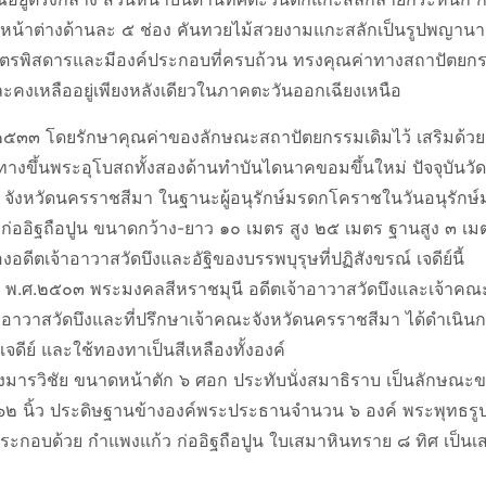
หน้าต่างด้านละ ๕ ช่อง คันทวยไม้สวยงามแกะสลักเป็นรูปพญานา
ิตรพิสดารและมีองค์ประกอบที่ครบถ้วน ทรงคุณค่าทางสถาปัตยกรร
ะคงเหลืออยู่เพียงหลังเดียวในภาคตะวันออกเฉียงเหนือ
.๒๕๓๓ โดยรักษาคุณค่าของลักษณะสถาปัตยกรรมเดิมไว้ เสริมด้วยต
ทางขึ้นพระอุโบสถทั้งสองด้านทำบันไดนาคขอมขึ้นใหม่ ปัจจุบันวัดบ
รม จังหวัดนครราชสีมา ในฐานะผู้อนุรักษ์มรดกโคราชในวันอนุรั
ก่ออิฐถือปูน ขนาดกว้าง-ยาว ๑๐ เมตร สูง ๒๕ เมตร ฐานสูง ๓ เมตร ม
อดีตเจ้าอาวาสวัดบึงและอัฐิของบรรพบุรุษที่ปฏิสังขรณ์ เจดีย์นี้
มื่อ พ.ศ.๒๕๐๓ พระมงคลสีหราชมุนี อดีตเจ้าอาวาสวัดบึงและเจ้าค
อาวาสวัดบึงและที่ปรึกษาเจ้าคณะจังหวัดนครราชสีมา ได้ดำเนินก
ดีย์ และใช้ทองทาเป็นสีเหลืองทั้งองค์
างมารวิชัย ขนาดหน้าตัก ๖ ศอก ประทับนั่งสมาธิราบ เป็นลักษณะ
ง ๖๒ นิ้ว ประดิษฐานข้างองค์พระประธานจำนวน ๖ องค์ พระพุทธ
ระกอบด้วย กำแพงแก้ว ก่ออิฐถือปูน ใบเสมาหินทราย ๘ ทิศ เป็นเส