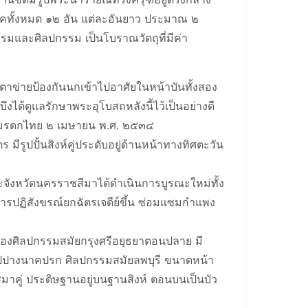
คทั้งหมด ๑๒ อัน แต่ละอันยาว ประมาณ ๒
มและศิลปกรรม เป็นโบราณวัตถุที่มีค่า
าข่ายป้องกันนกเข้าไปอาศัยในหน้าบันทั้งสอง
ึงได้ดูแลรักษาพระอุโบสถหลังนี้ไว้เป็นอย่างดี
กษ์มรดกไทย ๒ เมษายน พ.ศ. ๒๕๓๔
ีรูปปั้นสิงห์คู่ประดับอยู่ด้านหน้าทางทิศตะวัน
ณะจังหวัดนครราชสีมาได้ดำเนินการบูรณะใหม่ทั้ง
ารปฏิสังขรณ์ยกฉัตรเจดีย์ขึ้น ซ่อมแซมกำแพง
ของศิลปกรรมสมัยกรุงศรีอยุธยาตอนปลาย มี
รูปปางนาคปรก ศิลปกรรมสมัยลพบุรี ขนาดหน้า
มาคู่ ประดิษฐานอยู่บนฐานสิงห์ ตอนบนเป็นบัว