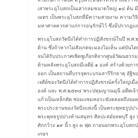
เสาพระอุโบสถเป็นเสากลมขนาดใหญ่ ๑๔ ต้น มี
เมตร เป็นพระอุโบสถที่มีความสวยงาม ความวิจ
มหาศาลควรค่าแก่การอนุรักษ์ไว้ ซึ่งมีปรากฏแล
พระอุโบสถวัดบึงได้ทำการปฏิสังขรณ์ในปี พ.ศ
ด้าน ซึ่งถ้าหากไม่สังเกตจะมองไม่เห็น แต่บันได
จนได้รับประกาศเชิดชูเกียรติจากศูนย์วัฒนธร
ด้านหลังพระอุโบสถมีเจดีย์ ๑ องค์ สร้างด้วยการ
ออก เป็นสถานที่บรรจุพระบรมสารีริกธาตุ อัฐิของ
เจดีย์ของวัดบึงได้ทำการปฏิสังขรณ์ครั้งใหญ่เ
องค์ และ พ.ศ.๒๕๓๔ พระปทุมญาณมุนี อดีตเจ้า
แก้วเป็นเหล็กดัด ซ่อมแซมหอระฆังตลอดถึงยอดเจ
พระประธานของวัดบึงแห่งนี้ เป็นพระพุทธรูปป
พระพุทธรูปปางห้ามสมุทร ศิลปะสมัยลพบุรี สู
ตักกว้าง ๑๙ นิ้ว สูง ๓ ฟุต ภายนอกพระอุโบสถป
เกษร