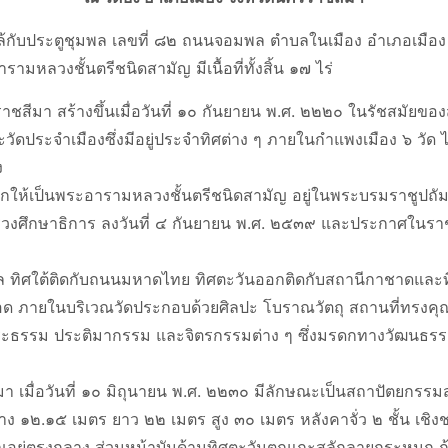
้กับประตูชุมพล เลขที่ ๘๒ ถนนจอมพล ตำบลในเมือง อำเภอเมือง จัง
อารามหลวงชั้นตรีชนิดสามัญ มีเนื้อที่ทั้งสิ้น ๑๗ ไร่
ดนครราชสีมา สร้างขึ้นเมื่อวันที่ ๑๐ กันยายน พ.ศ. ๒๒๒๐ ในรัชสมั
ัดประจำเมืองซึ่งมีอยู่ประจำทิศต่าง ๆ ภายในกำแพงเมือง ๖ วัด
ง
ยกให้เป็นพระอารามหลวงชั้นตรีชนิดสามัญ อยู่ในพระบรมราชูปถัมภ์
วงศึกษาธิการ ลงวันที่ ๔ กันยายน พ.ศ. ๒๕๓๙ และประกาศในราชกิจ
พล ทิศใต้ติดกับถนนมหาดไทย ทิศตะวันออกติดกับสถานีกาชาดและท
ตลอด ภายในบริเวณวัดประกอบด้วยศิลปะ โบราณวัตถุ สถานที่ทรงค
ะธรรม ประติมากรรม และจิตรกรรมต่าง ๆ ซึ่งมรดกทางวัฒนธรรมเหล
า เมื่อวันที่ ๑๐ มิถุนายน พ.ศ. ๒๒๓๐ มีลักษณะเป็นสถาปัตยกรร
้าง ๑๒.๑๕ เมตร ยาว ๒๒ เมตร สูง ๓๐ เมตร หลังคาจั่ว ๒ ชั้น เชิ
ัณอยู่ตรงกลาง ส่วนหน้าบันด้านทิศตะวันตกแกะสลักลายกระหนก 