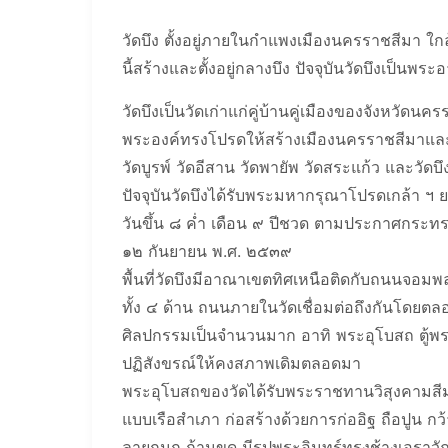
วัดบึง ตั้งอยู่ภายในกำแพงเมืองนครราชสีมา ใกล
นี้สร้างและตั้งอยู่กลางบึง ปัจจุบันวัดบึงเป็นพระ
วัดบึงเป็นวัดเก่าแก่คู่บ้านคู่เมืองของจังหวั
พระองค์ทรงโปรดให้สร้างเมืองนครราชสีมาและว
วัดบูรพ์ วัดอีสาน วัดพายัพ วัดสระแก้ว และวัดบึ
ปัจจุบันวัดบึงได้รับพระมหากรุณาโปรดเกล้า ฯ 
วันขึ้น ๘ ค่ำ เดือน ๙ ปีชวด ตามประกาศกระทร
๑๒ กันยายน พ.ศ. ๒๕๓๙
พื้นที่วัดบึงมีอาณาเขตทิศเหนือติดกับถนนจอม
ทั้ง ๔ ด้าน ถนนภายในวัดเชื่อมต่อถึงกันโดย
ศิลปกรรมเป็นจำนวนมาก อาทิ พระอุโบสถ ตู้พร
ปฏิสังขรณ์ให้คงสภาพเดิมตลอดมา
พระอุโบสถของวัดได้รับพระราชทานวิสุงคามสีม
แบบเรือสำเภา ก่อสร้างด้วยการก่ออิฐ ถือปูน กว
ลายกนก ก้านขด มีรูปพระอินทร์ทรงช้างเอราว