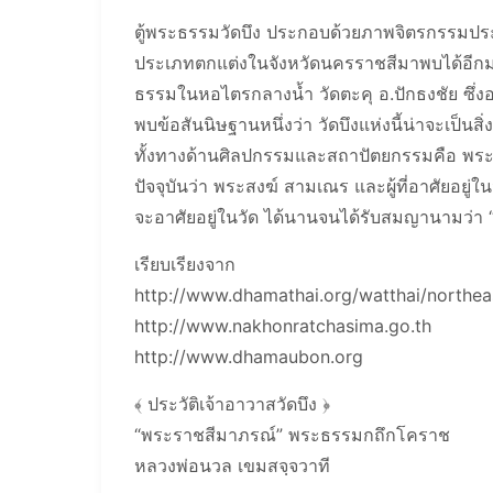
ตู้พระธรรมวัดบึง ประกอบด้วยภาพจิตรกรรมประ
ประเภทตกแต่งในจังหวัดนครราชสีมาพบได้อีกมากมา
ธรรมในหอไตรกลางน้ำ วัดตะคุ อ.ปักธงชัย ซึ่ง
พบข้อสันนิษฐานหนึ่งว่า วัดบึงแห่งนี้น่าจะเป็
ทั้งทางด้านศิลปกรรมและสถาปัตยกรรมคือ พระอุ
ปัจจุบันว่า พระสงฆ์ สามเณร และผู้ที่อาศัยอยู่ในว
จะอาศัยอยู่ในวัด ได้นานจนได้รับสมญานามว่า “
เรียบเรียงจาก
http://www.dhamathai.org/watthai/northe
http://www.nakhonratchasima.go.th
http://www.dhamaubon.org
﴾ ประวัติเจ้าอาวาสวัดบึง ﴿
“พระราชสีมาภรณ์” พระธรรมกถึกโคราช
หลวงพ่อนวล เขมสจฺจวาที