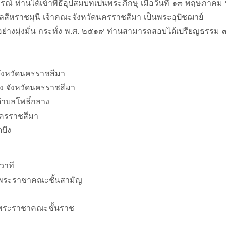
ูรณ์ ท่านได้เข้าพิธีอุปสมบทเป็นพระภิกษุ เมื่อวันที่ ๑๓ พฤษภา
สีหราชมุนี เจ้าคณะจังหวัดนครราชสีมา เป็นพระอุปัชฌาย์
อย่างมุ่งมั่น กระทั่ง พ.ศ. ๒๕๑๙ ท่านสามารถสอบได้เปรียญธรร
 จังหวัดนครราชสีมา
ง จังหวัดนครราชสีมา
ำบลโพธิ์กลาง
นครราชสีมา
บึง
วาที
นพระราชาคณะชั้นสามัญ
็นพระราชาคณะชั้นราช