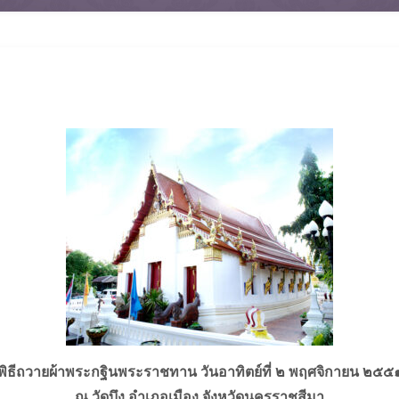
พิธีถวายผ้าพระกฐินพระราชทาน วันอาทิตย์ที่ ๒ พฤศจิกายน ๒๕๕
ณ วัดบึง อำเภอเมือง จังหวัดนครราชสีมา