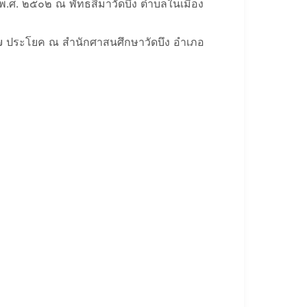
คม พ.ศ. ๒๕๐๒ ณ พัทธสีมาวัดบึง ตำบลในเมือง
ม ๗ ประโยค ณ สำนักศาสนศึกษาวัดบึง อำเภอ