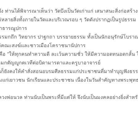
ท่านได้พิจารณาเห็นว่า วัดบึงเป็นวัดเก่าแก่ เสนาสนะสิ่งก่อสร้
ม่หลายสิ่งทั้งภายในวัดและบริเวณรอบ ๆ วัดดังปรากฏเป็นรูปธรรม
สาธารณูปการ
มกถึก วิทยากร ปาฐกถา บรรยายธรรม ทั้งเป็นนักอนุรักษ์โบราณ
้แก่คณะสงฆ์และชาวเมืองโคราชนานัปการ
 คือ “ให้ทุกคนทำความดี ละเว้นความชั่ว ให้มีความอดทนอดกลั้น
ความกตัญญูกตเวทีต่อบิดามารดาและครูบาอาจารย์
ท่านก็ยังคงให้คำสั่งสอนอบรมศีลธรรมแก่ประชาชนที่มาทำบุญฟังธร
แก่เยาวชน นักเรียนและประชาชน เนื่องในวันสำคัญทางพระพุทธ
วล ท่านนับเป็นพระที่มีแต่ให้ จึงนับเป็นมงคลอย่างยิ่งสำหรับผู