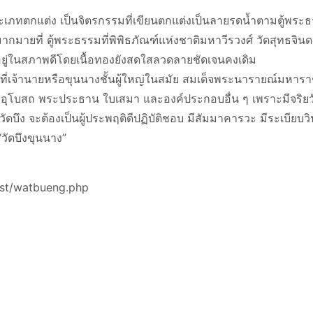
เภทตกแต่ง เป็นจิตรกรรมที่เขียนตกแต่งเป็นลายรดน้ำตามตู้พระ
ยที่ ตู้พระธรรมที่พิพิธภัณฑ์แห่งชาติมหาวีรวงศ์ วัดสุทธจินดา 
อยู่ในสภาพดีโดยเนื้อทองยังสดใสลวดลายชัดเจนคงเดิม
นสิ่งที่เจ้านายหรือขุนนางชั้นผู้ใหญ่ในสมัย สมเด็จพระนารายณ์มห
โบสถ พระประธาน ใบเสมา และองค์ประกอบอื่น ๆ เพราะมีจริยวัตรท
ัดบึง จะต้องเป็นผู้ประพฤติดีปฏิบัติชอบ มีสัมมาคารวะ มีระเบียบวินัย
วัดบึงขุนนาง”
ast/watbueng.php